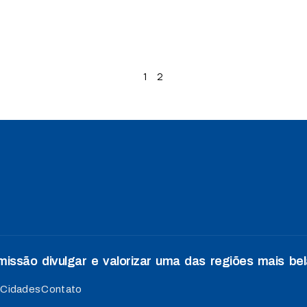
1
2
ssão divulgar e valorizar uma das regiões mais bela
Cidades
Contato