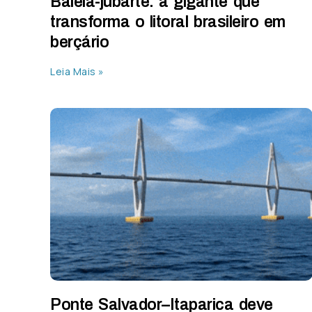
Baleia-jubarte: a gigante que
transforma o litoral brasileiro em
berçário
Leia Mais »
Ponte Salvador–Itaparica deve