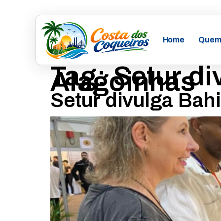
Home
Quem
Tag:
Setur di
Alagoinhas
Setur divulga Bahi