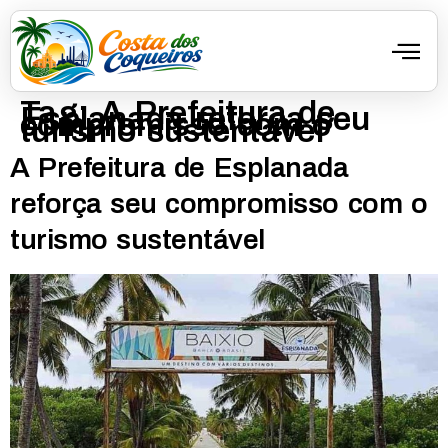
Tag:
A Prefeitura de
Esplanada reforça seu
compromisso com o
turismo sustentável
A Prefeitura de Esplanada
reforça seu compromisso com o
turismo sustentável