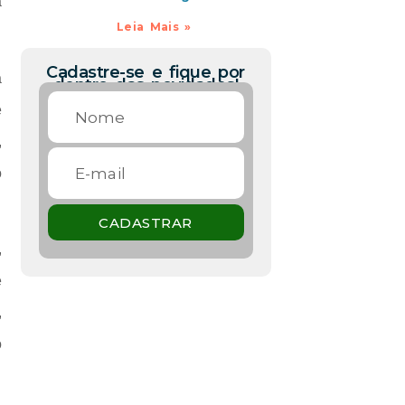
a
Leia Mais »
Cadastre-se e fique por
a
dentro das novidades!
e
,
o
CADASTRAR
,
e
,
o