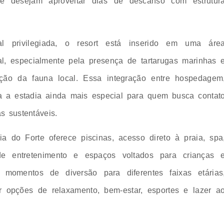
que desejam aproveitar dias de descanso com estrutur
 privilegiada, o resort está inserido em uma áre
al, especialmente pela presença de tartarugas marinhas 
ção da fauna local. Essa integração entre hospedagem
na a estadia ainda mais especial para quem busca contat
s sustentáveis.
aia do Forte oferece piscinas, acesso direto à praia, spa
 de entretenimento e espaços voltados para crianças 
momentos de diversão para diferentes faixas etárias
r opções de relaxamento, bem-estar, esportes e lazer a