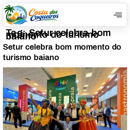
Tag:
Setur celebra bom
momento do turismo
baiano
Setur celebra bom momento do
turismo baiano