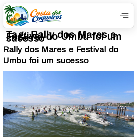
Tag:
Rally dos Mares e
Festival do Umbu foi um
sucesso
Rally dos Mares e Festival do
Umbu foi um sucesso