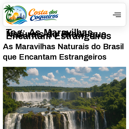
Tag:
As Maravilhas
Naturais do Brasil que
Encantam Estrangeiros
As Maravilhas Naturais do Brasil
que Encantam Estrangeiros